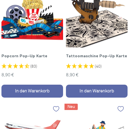
Popcorn Pop-Up Karte
Tattoomaschine Pop-Up Karte
(83)
(40)
Sonderpreis
Sonderpreis
8,90 €
8,90 €
In den Warenkorb
In den Warenkorb
Neu