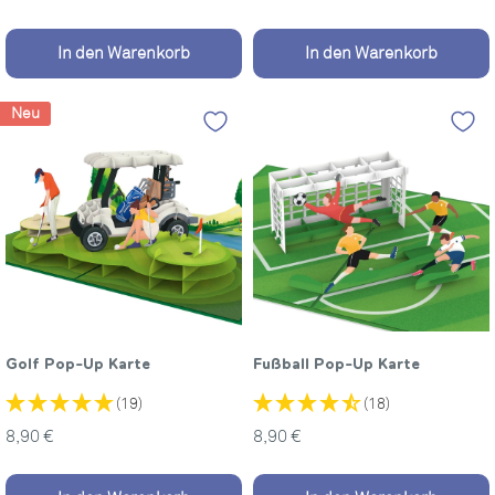
In den Warenkorb
In den Warenkorb
Neu
Golf Pop-Up Karte
Fußball Pop-Up Karte
(19)
(18)
Sonderpreis
Sonderpreis
8,90 €
8,90 €