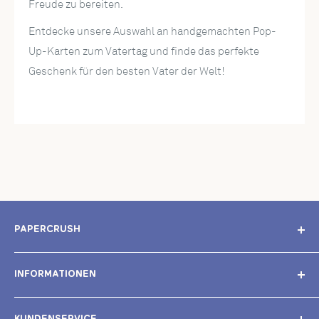
Freude zu bereiten.
Entdecke unsere Auswahl an handgemachten Pop-
Up-Karten zum Vatertag und finde das perfekte
Geschenk für den besten Vater der Welt!
PAPERCRUSH
Unser Ziel: Einzigartige Grußkarten erschaffen, mit
INFORMATIONEN
denen du deinen Liebsten eine außergewöhnliche
Freude bereitest – und damit noch lange in Erinnerung
Impressum
bleibst.