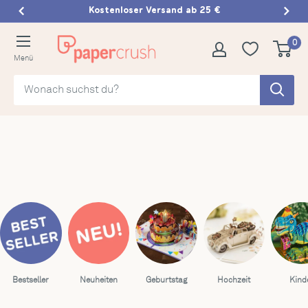
Direkt
Kostenlose Rücksendung
zum
papercrush
0
Inhalt
Menü
Bestseller
Neuheiten
Geburtstag
Hochzeit
Kind