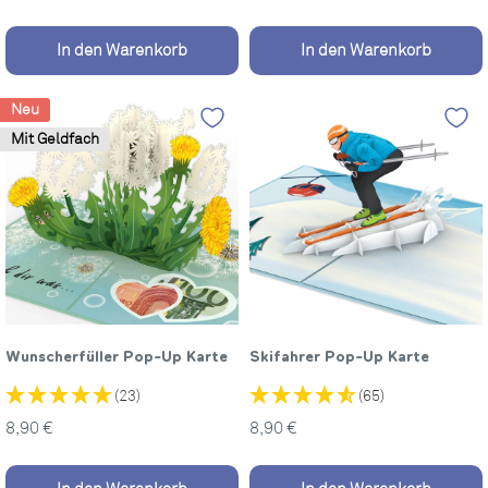
In den Warenkorb
In den Warenkorb
Neu
Mit Geldfach
Wunscherfüller Pop-Up Karte
Skifahrer Pop-Up Karte
(23)
(65)
Sonderpreis
Sonderpreis
8,90 €
8,90 €