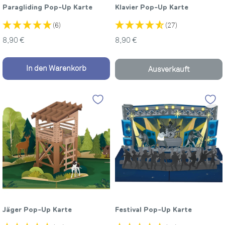
Paragliding Pop-Up Karte
Klavier Pop-Up Karte
(6)
(27)
Sonderpreis
Sonderpreis
8,90 €
8,90 €
In den Warenkorb
Ausverkauft
Jäger Pop-Up Karte
Festival Pop-Up Karte