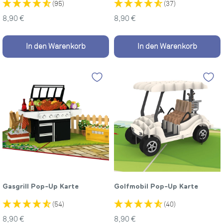
(95)
(37)
Sonderpreis
Sonderpreis
8,90 €
8,90 €
In den Warenkorb
In den Warenkorb
Gasgrill Pop-Up Karte
Golfmobil Pop-Up Karte
(54)
(40)
Sonderpreis
Sonderpreis
8,90 €
8,90 €