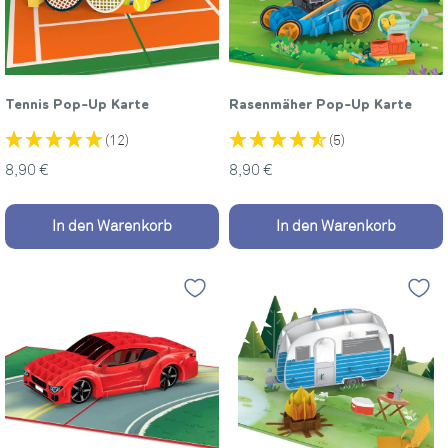
Tennis Pop-Up Karte
Rasenmäher Pop-Up Karte
(12)
(5)
Sonderpreis
Sonderpreis
8,90 €
8,90 €
In den Warenkorb
In den Warenkorb