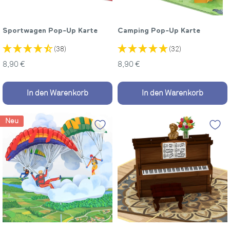
Sportwagen Pop-Up Karte
Camping Pop-Up Karte
(38)
(32)
Sonderpreis
Sonderpreis
8,90 €
8,90 €
In den Warenkorb
In den Warenkorb
Neu