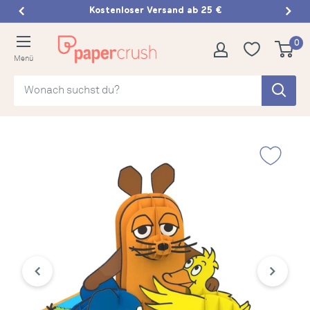
Direkt
Kostenloser Versand ab 25 €
zum
papercrush
0
Inhalt
Menü