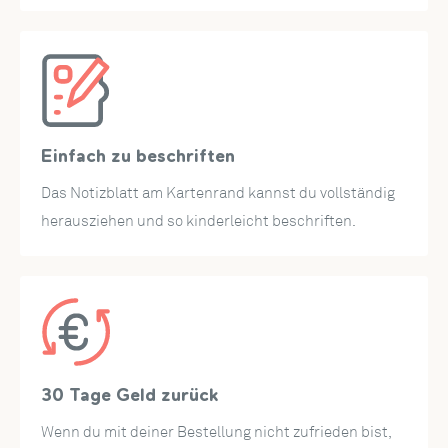
Abmessungen:
Die Popup Klappkarte hat eine Größe von 12 x 17,5 cm und
kommt mit einem cremefarbenen Umschlag.
© I. Schmitt-Menzel / Friedrich Streich
Einfach zu beschriften
WDR mediagroup GmbH
Das Notizblatt am Kartenrand kannst du vollständig
herausziehen und so kinderleicht beschriften.
30 Tage Geld zurück
Wenn du mit deiner Bestellung nicht zufrieden bist,