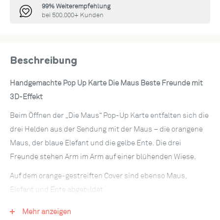
99% Weiterempfehlung
bei 500.000+ Kunden
Beschreibung
Handgemachte Pop Up Karte Die Maus Beste Freunde mit
3D-Effekt
Beim Öffnen der „Die Maus“ Pop-Up Karte entfalten sich die
drei Helden aus der Sendung mit der Maus – die orangene
Maus, der blaue Elefant und die gelbe Ente. Die drei
Freunde stehen Arm im Arm auf einer blühenden Wiese.
Auf dem orange-gestreiften Cover sind ebenso Maus,
Elefant und Ente abgebildet.
Anlässe für die Die Maus Beste Freunde Pop Up Karte:
Mehr anzeigen