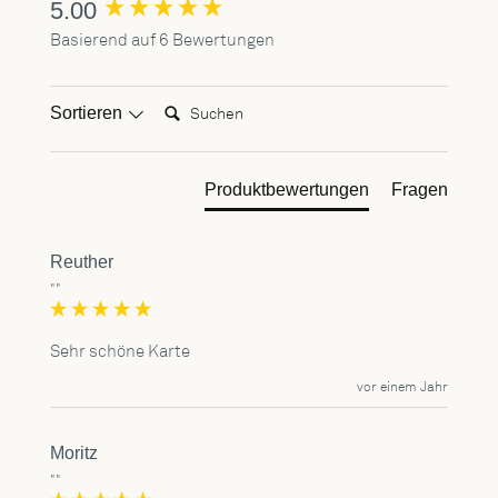
5.00
New content loaded
Basierend auf 6 Bewertungen
Suchen:
Sortieren
Produktbewertungen
Fragen
Reuther
""
Sehr schöne Karte
vor einem Jahr
Moritz
""