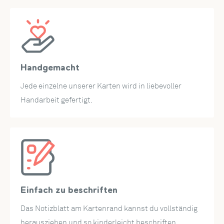
lange Reise – mit dieser Abschiedskarte bleibst du
unvergessen.
Dank des
herausziehbaren Einsteckblatts
ist das
Beschriften der Karte problemlos möglich. Außerdem
Handgemacht
eignet sich die Tasche für das Einsteckblatt auch als
originelle Verpackung für ein Geldgeschenk oder
Jede einzelne unserer Karten wird in liebevoller
Geldscheine.
Handarbeit gefertigt.
Abmessungen:
Die Popup Karte hat eine Größe von 12 x 17,5 cm und kommt
mit einem cremefarbenen Umschlag.
Einfach zu beschriften
Das Notizblatt am Kartenrand kannst du vollständig
herausziehen und so kinderleicht beschriften.