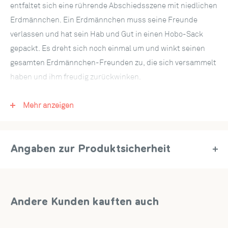
entfaltet sich eine rührende Abschiedsszene mit niedlichen
Erdmännchen. Ein Erdmännchen muss seine Freunde
verlassen und hat sein Hab und Gut in einen Hobo-Sack
gepackt. Es dreht sich noch einmal um und winkt seinen
gesamten Erdmännchen-Freunden zu, die sich versammelt
haben und ihm freudig zurückwinken.
Das Cover der witzigen Klappkarte ist hellblau und zeigt das
Mehr anzeigen
Erdmännchen mit Hobo-Sack. In großen Buchstaben ist
„Bye Bye!“ mit Lasercut-Technik in das Cover geschnitten.
Anlässe für die Mach’s Gut Pop Up Karte:
Angaben zur Produktsicherheit
Die 3D Erdmännchen Popup Karte ist eine ganz besondere
Artikel-Nr.:
PC08089
Grußkarte für Abschiede aller Art: Egal ob der Jobwechsel
Hersteller:
papercrush GmbH, Mühlenstr. 8a, 14167 Berlin,
einer netten Kollegin oder eines netten Kollegens, ein
Deutschland, service@papercrush.de
Andere Kunden kauften auch
Umzug, eine Verabschiedung in den Ruhestand (und Rente
sowie Pension), ein Abschied in den Mutterschutz oder eine