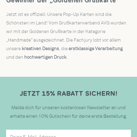
Gewinner der „Goldenen Grußkarte“
Jetzt ist es offiziell: Unsere Pop-Up Karten sind die
Schönsten im Land! Vom Grußkartenverband AVG wurden
wir mit der Goldenen Grußkarte in der Kategorie
„Handmade“ ausgezeichnet. Die Fachjury lobt vor allem
unsere
kreativen Designs
, die
erstklassige Verarbeitung
und den
hochwertigen Druck
.
JETZT 15% RABATT SICHERN!
Melde dich für unseren kostenlosen Newsletter an und
erhalte einen 10% Gutschein für deine erste Bestellung.
Deine E-Mail-Adresse