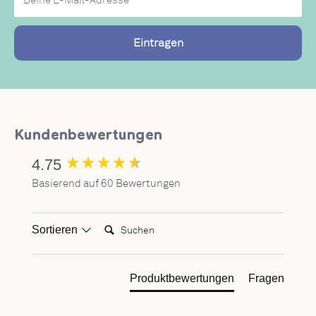
Eintragen
Kundenbewertungen
4.75
New content loaded
Basierend auf 60 Bewertungen
Suchen:
Sortieren
Produktbewertungen
Fragen