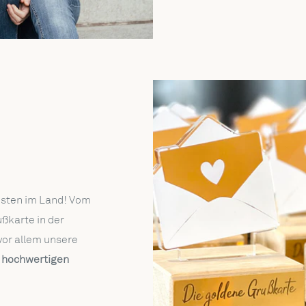
önsten im Land! Vom
ßkarte in der
vor allem unsere
n
hochwertigen