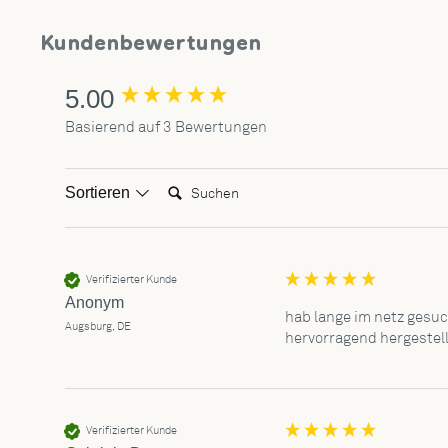
Kundenbewertungen
New content loaded
5.00
Basierend auf 3 Bewertungen
Suchen:
Sortieren
Verifizierter Kunde
Anonym
hab lange im netz gesuc
Augsburg, DE
hervorragend hergestell
Verifizierter Kunde