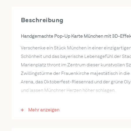
Beschreibung
Handgemachte Pop-Up Karte München mit 3D-Effek
Verschenke ein Stück München in einer einzigartigen
Schönheit und das bayerische Lebensgefühl der Sta
Marienplatz thront im Zentrum dieser kunstvollen S
Zwillingstürme der Frauenkirche majestätisch in die
Arena, das Oktoberfest-Riesenrad und der grüne Oly
und lassen Münchner Herzen höher schlagen.
Doch nicht nur die Architektur begeistert – auch die 
Mehr anzeigen
etwas ganz Besonderem: Auf dem illustrierten Innenc
Symbole wie die legendäre Eisbachwelle für Surf-Fan
Haxe sowie Dirndl, Lederhosen und ein klassischer J