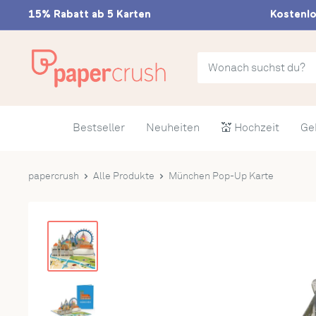
Direkt
15% Rabatt ab 5 Karten
Kostenlo
zum
Inhalt
papercrush
Bestseller
Neuheiten
💒 Hochzeit
Ge
papercrush
Alle Produkte
München Pop-Up Karte