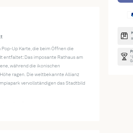
K
t
a
 Pop-Up Karte, die beim Öffnen die
P
dt entfaltet: Das imposante Rathaus am
"
G
zene, während die ikonischen
 Höhe ragen. Die weltbekannte Allianz
mpiapark vervollständigen das Stadtbild
liebevollen Details machen diese Karte zu
over finden sich typisch bayerische
s, zünftige Bierkrüge, eine knusprige
ägerhut.