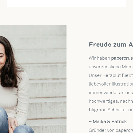
mmt in einem stilvollen cremefarbenen
Freude zum A
Wir haben
papercrus
unvergessliche Momen
Unser Herzblut fließ
liebevoller Illustra
immer wieder an uns
hochwertiges, nachha
filigrane Schnitte fü
~ Maike & Patrick
Gründer von papercr