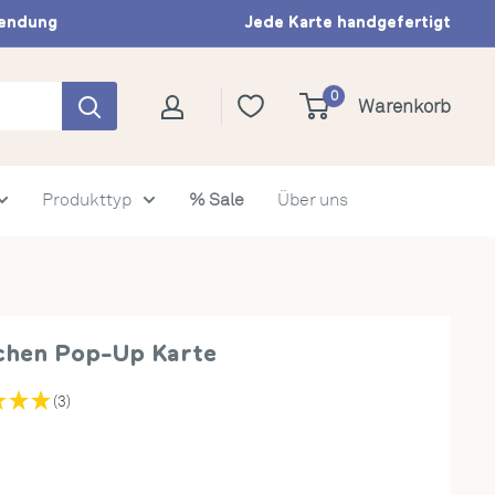
sendung
Jede Karte handgefertigt
0
Warenkorb
Produkttyp
% Sale
Über uns
hen Pop-Up Karte
(3)