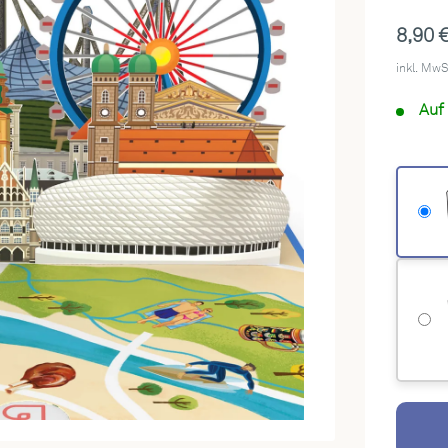
Sonde
8,90 
inkl. MwSt
Auf