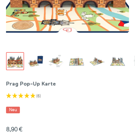
Prag Pop-Up Karte
(6)
Neu
Sonderpreis
8,90 €