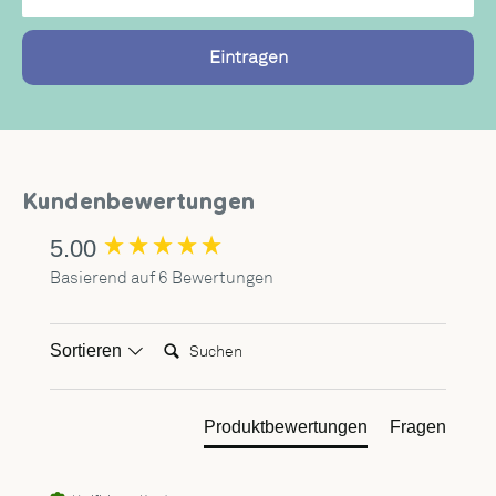
Eintragen
Kundenbewertungen
5.00
New content loaded
Basierend auf 6 Bewertungen
Suchen:
Sortieren
Produktbewertungen
Fragen