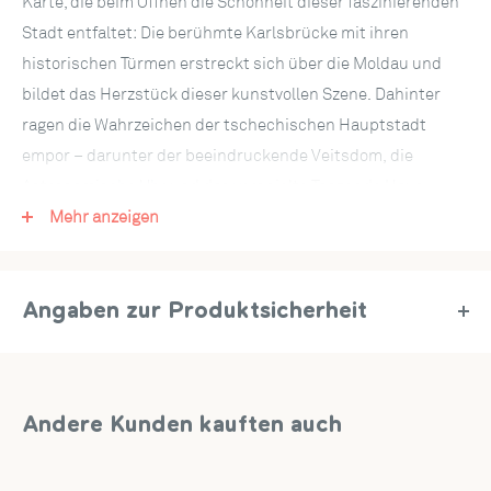
Karte, die beim Öffnen die Schönheit dieser faszinierenden
Stadt entfaltet: Die berühmte Karlsbrücke mit ihren
historischen Türmen erstreckt sich über die Moldau und
bildet das Herzstück dieser kunstvollen Szene. Dahinter
ragen die Wahrzeichen der tschechischen Hauptstadt
empor – darunter der beeindruckende Veitsdom, die
Astronomische Uhr und das verspielte Tanzende Haus.
Mehr anzeigen
Auch die liebevollen Details machen diese Karte zu etwas
ganz Besonderem: Ein illustrierter Stadtplan mit typisch
tschechischen Symbolen wie Bierkrügen, einer
Angaben zur Produktsicherheit
historischen Straßenbahn und traditionellen Souvenirs
verleiht der Szenerie zusätzlichen Charme.
Artikel-Nr.:
PC08207
Hersteller:
papercrush GmbH, Mühlenstr. 8a, 14167 Berlin,
Schon das elegante Cover mit einem stilisierten Stadtmotiv
Deutschland, service@papercrush.de
macht neugierig auf das kunstvolle Pop-Up-Erlebnis im
Andere Kunden kauften auch
Inneren.