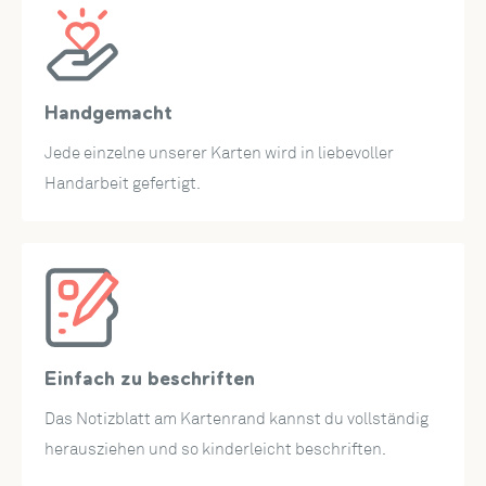
Worte.
Abmessungen:
Gefertigt aus hochwertigem Papier, im Maß 12 x 17,5 cm
Handgemacht
und verpackt in einem cremefarbenen Umschlag, ist diese
Karte ein originelles Geschenk für Radfahrer und
Jede einzelne unserer Karten wird in liebevoller
Radsportbegeisterte.
Handarbeit gefertigt.
Einfach zu beschriften
Das Notizblatt am Kartenrand kannst du vollständig
herausziehen und so kinderleicht beschriften.