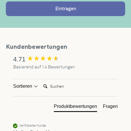
Eintragen
Kundenbewertungen
4.71
New content loaded
Basierend auf 14 Bewertungen
Suchen:
Sortieren
Produktbewertungen
Fragen
Verifizierter Kunde