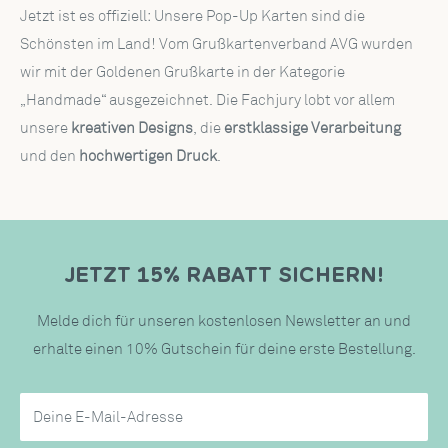
Jetzt ist es offiziell: Unsere Pop-Up Karten sind die
Schönsten im Land! Vom Grußkartenverband AVG wurden
wir mit der Goldenen Grußkarte in der Kategorie
„Handmade“ ausgezeichnet. Die Fachjury lobt vor allem
unsere
kreativen Designs
, die
erstklassige Verarbeitung
und den
hochwertigen Druck
.
JETZT 15% RABATT SICHERN!
Melde dich für unseren kostenlosen Newsletter an und
erhalte einen 10% Gutschein für deine erste Bestellung.
Deine E-Mail-Adresse