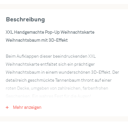
Beschreibung
XXL Handgemachte Pop-Up Weihnachtskarte
Weihnachtsbaum mit 3D-Effekt
Beim Aufklappen dieser beeindruckenden XXL
Weihnachtskarte entfaltet sich ein prächtiger
Weihnachtsbaum in einem wunderschönen 3D-Effekt. Der
detailreich geschmückte Tannenbaum thront auf einer
roten Decke, umgeben von zahlreichen, farbenfrohen
Geschenken. Ein wahres Fest für die Augen!
Die Innenseite der Karte ist in einem eleganten
Mehr anzeigen
Dunkelbraun gehalten und stellt einen stilisierten
Parkettboden dar. In den Ecken ergänzen liebevoll