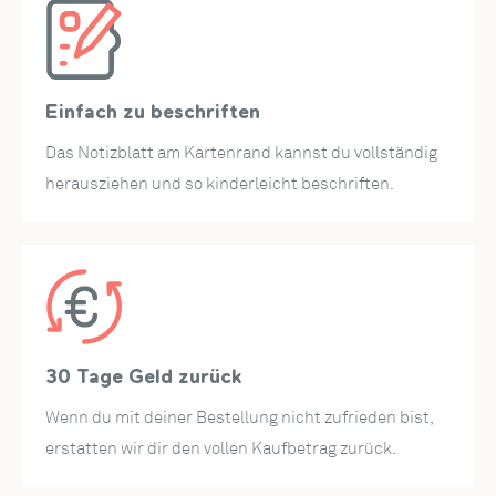
Empfänger.
Mit dem herausziehbaren Einsteckblatt lässt sich die Karte
mühelos beschriften. Die integrierte Tasche bietet
außerdem eine praktische Möglichkeit, Geldgeschenke
Einfach zu beschriften
kreativ zu verpacken.
Das Notizblatt am Kartenrand kannst du vollständig
herausziehen und so kinderleicht beschriften.
Abmessungen
Diese XXL Pop-Up Weihnachtskarte hat großzügige Maße
von
21 x 29,7 cm (DIN A4 Format) und wird mit einem
cremefarbenen Umschlag geliefert.
30 Tage Geld zurück
Wenn du mit deiner Bestellung nicht zufrieden bist,
erstatten wir dir den vollen Kaufbetrag zurück.